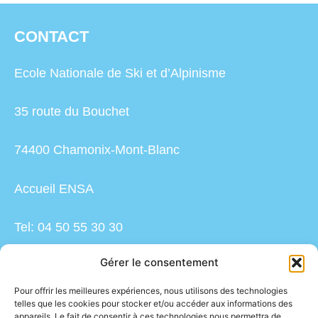
CONTACT
Ecole Nationale de Ski et d’Alpinisme
35 route du Bouchet
74400 Chamonix-Mont-Blanc
Accueil ENSA
Tel: 04 50 55 30 30
Gérer le consentement
ensa.accueil@ensm.sports.gouv.fr
Pour offrir les meilleures expériences, nous utilisons des technologies
telles que les cookies pour stocker et/ou accéder aux informations des
ESPACE PRESSE
appareils. Le fait de consentir à ces technologies nous permettra de