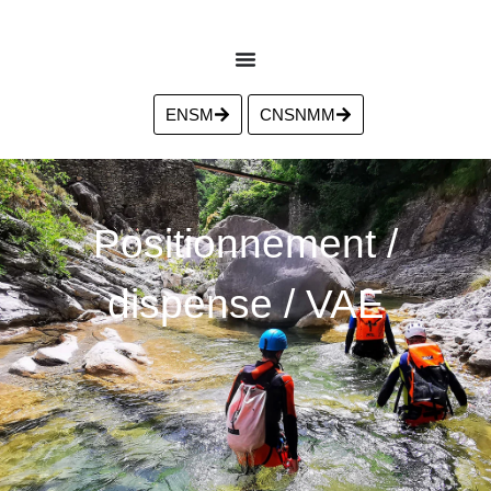
ENSM
CNSNMM
Positionnement /
dispense / VAE