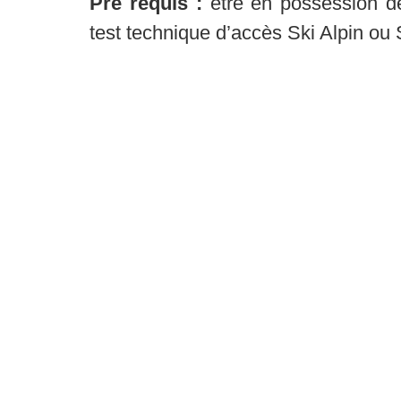
Pré requis :
être en possession de 
test technique d’accès Ski Alpin ou
INFORMATION : la saisie des résulta
pour les FGCMEEESM sont effec
National des Métiers de l’Encadre
responsable de cet examen.
Contenu de la form
ARRETE de la FGCMEEES