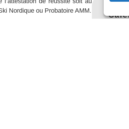
l’attestation de réussite soit au
 Ski Nordique ou Probatoire AMM.
Cale
ts et les attestations de réussite
Cal
tuées par le SNMESA (Service
ment du Ski et de l’Alpinisme),
ation
M du 08.10.2024