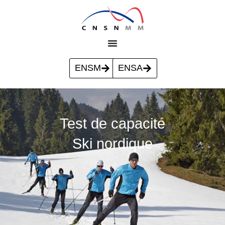
ENSM
ENSA
Test de capacité
Ski nordique