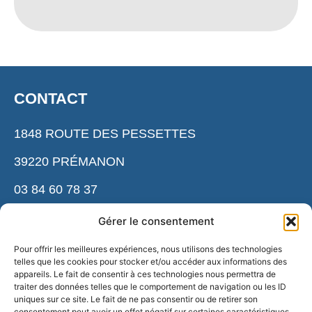
CONTACT
1848 ROUTE DES PESSETTES
39220 PRÉMANON
03 84 60 78 37
cnsnmm.accueil@ensm. sports.gouv.fr
Gérer le consentement
Pour offrir les meilleures expériences, nous utilisons des technologies
telles que les cookies pour stocker et/ou accéder aux informations des
ESPACE PRESSE
appareils. Le fait de consentir à ces technologies nous permettra de
traiter des données telles que le comportement de navigation ou les ID
uniques sur ce site. Le fait de ne pas consentir ou de retirer son
NOS PARTENAIRES
consentement peut avoir un effet négatif sur certaines caractéristiques