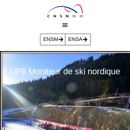
ENSM
ENSA
UF6 Moniteur de ski nordique