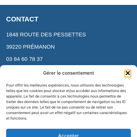
CONTACT
1848 ROUTE DES PESSETTES
39220 PRÉMANON
03 84 60 78 37
cnsnmm.accueil@ensm. sports.gouv.fr
Gérer le consentement
Pour offrir les meilleures expériences, nous utilisons des technologies
telles que les cookies pour stocker et/ou accéder aux informations des
ESPACE PRESSE
appareils. Le fait de consentir à ces technologies nous permettra de
traiter des données telles que le comportement de navigation ou les ID
uniques sur ce site. Le fait de ne pas consentir ou de retirer son
NOS PARTENAIRES
consentement peut avoir un effet négatif sur certaines caractéristiques
et fonctions.
NOUS REJOINDRE
Accepter