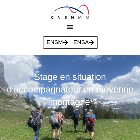
ENSM
ENSA
Stage en situation
d’accompagnateur en moyenne
montagne