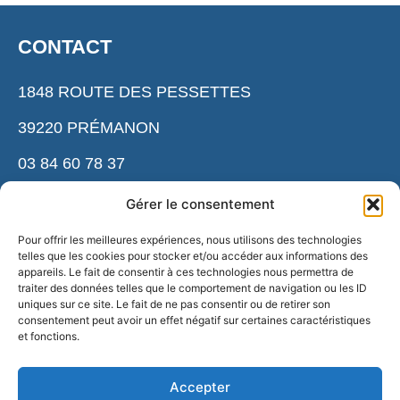
CONTACT
1848 ROUTE DES PESSETTES
39220 PRÉMANON
03 84 60 78 37
cnsnmm.accueil@ensm. sports.gouv.fr
Gérer le consentement
Pour offrir les meilleures expériences, nous utilisons des technologies
telles que les cookies pour stocker et/ou accéder aux informations des
ESPACE PRESSE
appareils. Le fait de consentir à ces technologies nous permettra de
traiter des données telles que le comportement de navigation ou les ID
uniques sur ce site. Le fait de ne pas consentir ou de retirer son
NOS PARTENAIRES
consentement peut avoir un effet négatif sur certaines caractéristiques
et fonctions.
NOUS REJOINDRE
Accepter
RECLAMATIONS